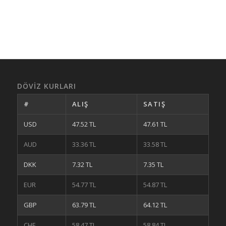
DÖVIZ KURLARI
#
ALIŞ
SATIŞ
USD
47.52 TL
47.61 TL
AUD
33.36 TL
33.58 TL
DKK
7.32 TL
7.35 TL
EUR
54.77 TL
54.87 TL
GBP
63.79 TL
64.12 TL
CHF
58.47 TL
58.84 TL