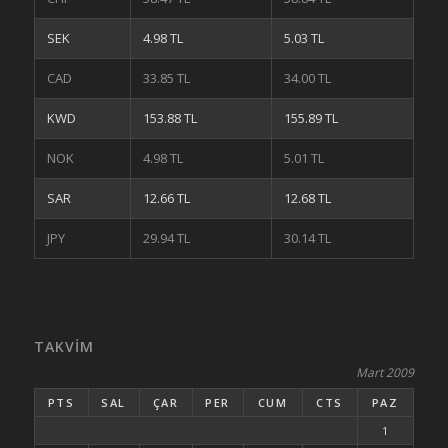
SEK
4.98 TL
5.03 TL
CAD
33.85 TL
34.00 TL
KWD
153.88 TL
155.89 TL
NOK
4.98 TL
5.01 TL
SAR
12.66 TL
12.68 TL
JPY
29.94 TL
30.14 TL
TAKVIM
Mart 2009
PTS
SAL
ÇAR
PER
CUM
CTS
PAZ
1