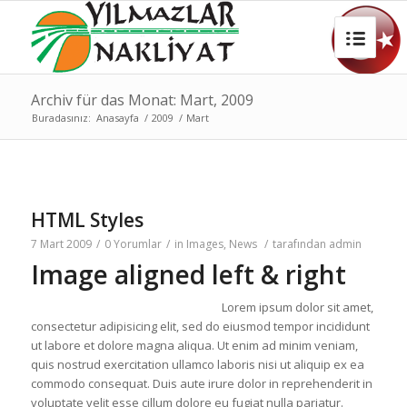
Archiv für das Monat: Mart, 2009
Buradasınız:
Anasayfa
/
2009
/
Mart
HTML Styles
7 Mart 2009
/
0 Yorumlar
/
in
Images
,
News
/
tarafından
admin
Image aligned left & right
Lorem ipsum dolor sit amet,
consectetur adipisicing elit, sed do eiusmod tempor incididunt
ut labore et dolore magna aliqua. Ut enim ad minim veniam,
quis nostrud exercitation ullamco laboris nisi ut aliquip ex ea
commodo consequat. Duis aute irure dolor in reprehenderit in
voluptate velit esse cillum dolore eu fugiat nulla pariatur.